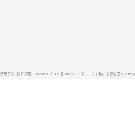
使用条款 | 隐私声明 | Cookies | 沪ICP备09003861号-28 | 沪(浦)应急管危经许[2021]
Raxwell
我们有这些
社交媒体
揭秘Raxwell
劳保安全
微博
历史与工艺
存储搬运
京东自营店
一只口罩，一个故事
包材工具
淘宝
清洁卫生