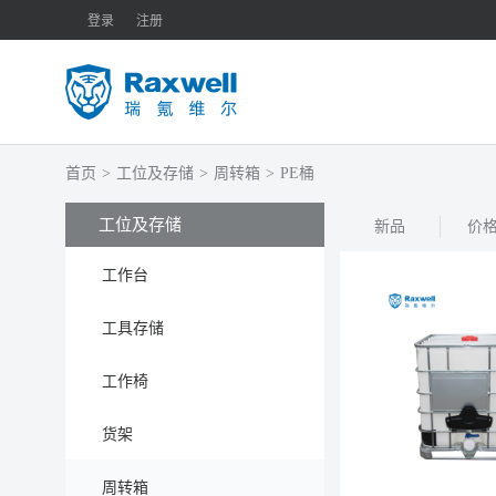
登录
注册
首页
>
工位及存储
>
周转箱
>
PE桶
工位及存储
新品
价
工作台
工具存储
工作椅
货架
周转箱