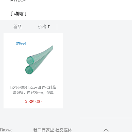
手动阀门
新品
价格
[RVFF0001] Raxwell PVC纤维
增强管，内径20mm，壁厚
2.5mm，4bar，RVFF0001，50
¥
389.00
米/卷
Raxwell
我们有这些
社交媒体