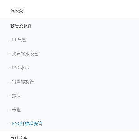
隔膜泵
软管及配件
-
PU气管
-
夹布输水胶管
-
PVC水带
-
钢丝螺旋管
-
接头
-
卡箍
-
PVC纤维增强管
管件接头