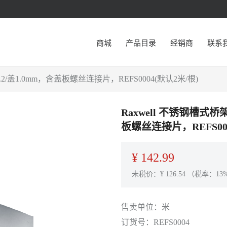
商城
产品目录
经销商
联系
.2/盖1.0mm，含盖板螺丝连接片，REFS0004(默认2米/根)
Raxwell 不锈钢槽式桥
板螺丝连接片，REFS000
¥
142.99
未税价：¥
126.54
（税率：13
售卖单位：
米
订货号：
REFS0004