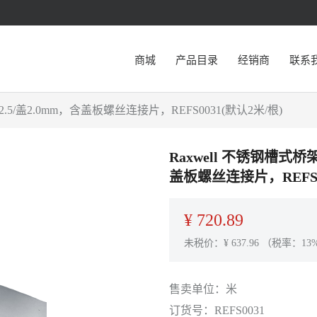
商城
产品目录
经销商
联系
2.5/盖2.0mm，含盖板螺丝连接片，REFS0031(默认2米/根)
Raxwell 不锈钢槽式桥架
盖板螺丝连接片，REFS0
¥
720.89
未税价：¥
637.96
（税率：13
售卖单位：
米
订货号：
REFS0031