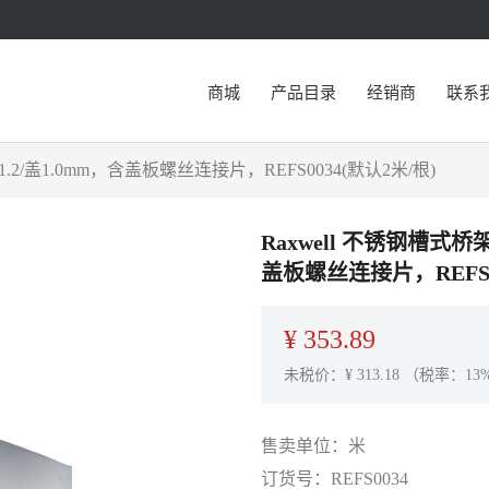
商城
产品目录
经销商
联系
1.2/盖1.0mm，含盖板螺丝连接片，REFS0034(默认2米/根)
Raxwell 不锈钢槽式桥架
盖板螺丝连接片，REFS0
¥
353.89
未税价：¥
313.18
（税率：13
售卖单位：
米
订货号：
REFS0034