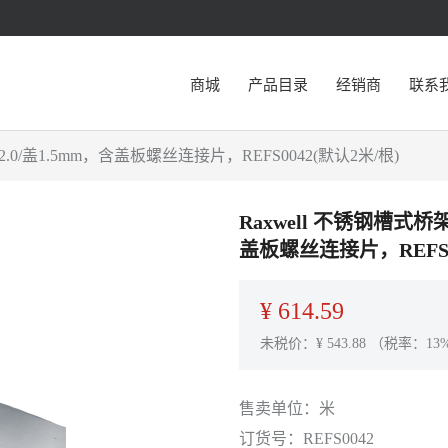
商城
产品目录
经销商
联系
2.0/盖1.5mm，含盖板螺丝连接片，REFS0042(默认2米/根)
Raxwell 不锈钢槽式桥架
盖板螺丝连接片，REFS0
¥
614.59
未税价：¥
543.88
（税率：13
售卖单位：
米
订货号：
REFS0042