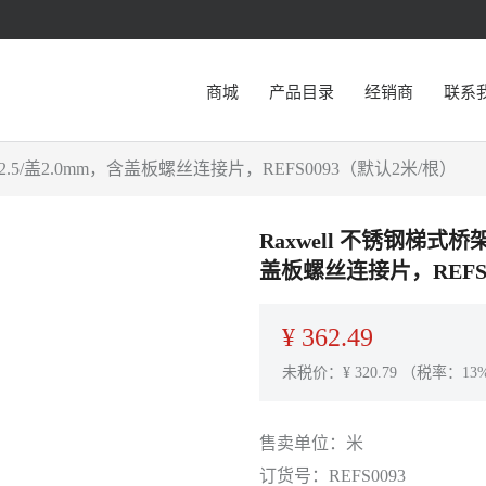
商城
产品目录
经销商
联系
体2.5/盖2.0mm，含盖板螺丝连接片，REFS0093（默认2米/根）
Raxwell 不锈钢梯式桥架
盖板螺丝连接片，REFS
¥
362.49
未税价：¥
320.79
（税率：13
售卖单位：
米
订货号：
REFS0093