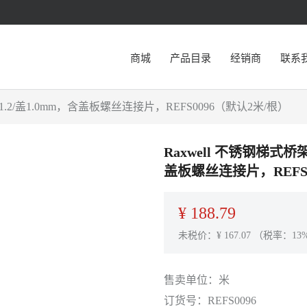
商城
产品目录
经销商
联系
体1.2/盖1.0mm，含盖板螺丝连接片，REFS0096（默认2米/根）
Raxwell 不锈钢梯式桥架
盖板螺丝连接片，REFS
¥
188.79
未税价：¥
167.07
（税率：13
售卖单位：
米
订货号：
REFS0096