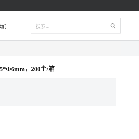
我们
35*Φ6mm，200个/箱
）