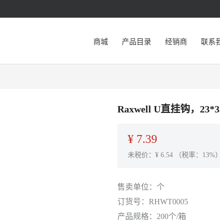
商城
产品目录
经销商
联系
Raxwell U直挂钩，23*
¥
7.39
未税价：¥
6.54
（税率：13%
售卖单位：
个
订货号：
RHWT0005
产品规格：
200个/箱