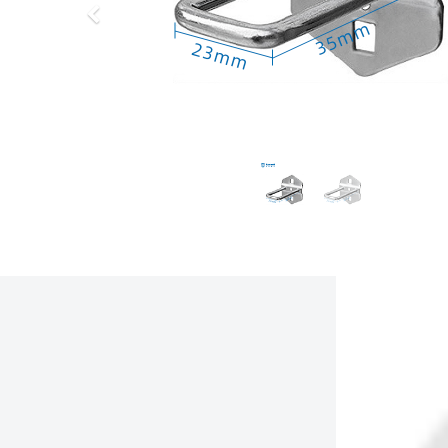
上
一
步