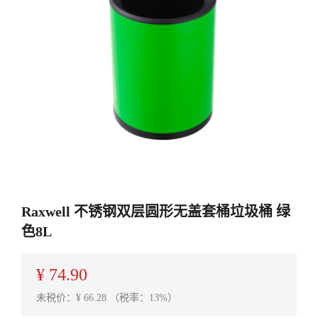
Raxwell 不锈钢双层圆形无盖套桶垃圾桶 绿
色8L
¥
74.90
未税价：¥
66.28
（税率：13%）