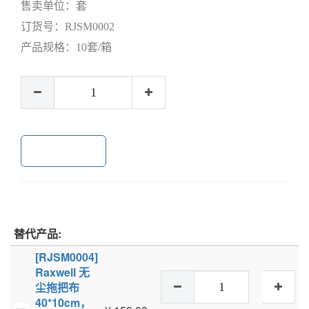
售卖单位：
套
订货号：
RJSM0002
产品规格：
10套/箱
加入购物车
替代产品:
[RJSM0004]
Raxwell 无
尘拖把布
40*10cm，