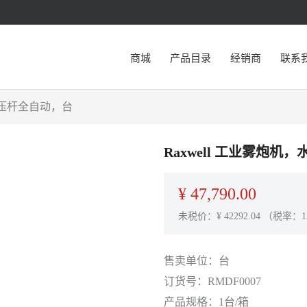
商城
产品目录
经销商
联系
，液压杆全自动，台
Raxwell 工业雾炮
¥
47,790.00
未税价：¥
42292.04
（税率：1
售卖单位：
台
订货号：
RMDF0007
产品规格：
1台/箱