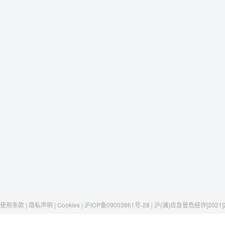
使用条款 | 隐私声明 | Cookies | 沪ICP备09003861号-28 | 沪(浦)应急管危经许[2021]
Raxwell
我们有这些
社交媒体