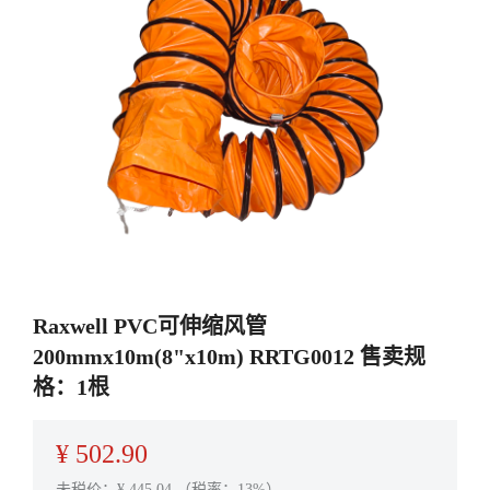
Raxwell PVC可伸缩风管
200mmx10m(8"x10m) RRTG0012 售卖规
格：1根
¥
502.90
未税价：¥
445.04
（税率：13%）