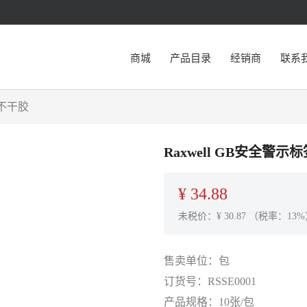
商城
产品目录
经销商
联系
,不干胶
Raxwell GB安全警示
¥
34.88
未税价：¥
30.87
（税率：13%
售卖单位：
包
订货号：
RSSE0001
产品规格：
10张/包