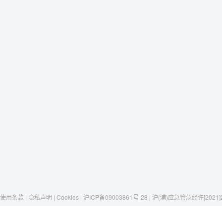
使用条款 | 隐私声明 | Cookies | 沪ICP备09003861号-28 | 沪(浦)应急管危经许[2021]
Raxwell
我们有这些
社交媒体