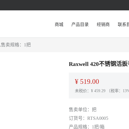
商城
产品目录
经销商
联系
005,售卖规格：1把
Raxwell 420不锈钢活扳
¥
519.00
未税价：¥
459.29
（税率：13
售卖单位：
把
订货号：
RTSA0005
产品规格：
1把/箱