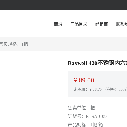
商城
产品目录
经销商
联系
09,售卖规格：1把
Raxwell 420不锈钢内
¥
89.00
未税价：¥
78.76
（税率：13%
售卖单位：
把
订货号：
RTSA0109
产品规格：
1把/箱