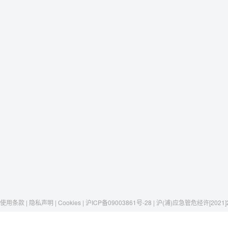
使用条款 | 隐私声明 | Cookies | 沪ICP备09003861号-28 | 沪(浦)应急管危经许[2021]
Raxwell
我们有这些
社交媒体