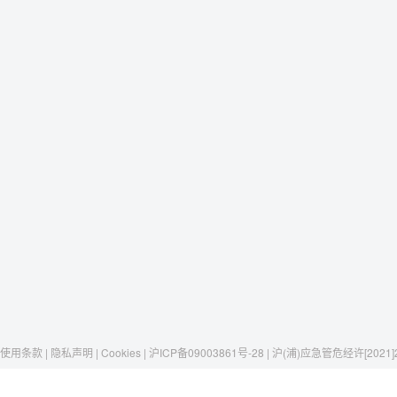
使用条款 | 隐私声明 | Cookies | 沪ICP备09003861号-28 | 沪(浦)应急管危经许[2021]
Raxwell
我们有这些
社交媒体