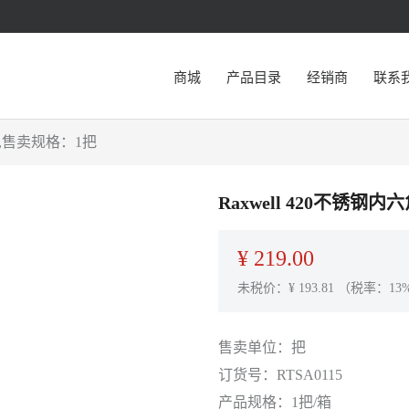
商城
产品目录
经销商
联系
15,售卖规格：1把
Raxwell 420不锈钢内
¥
219.00
未税价：¥
193.81
（税率：13
售卖单位：
把
订货号：
RTSA0115
产品规格：
1把/箱