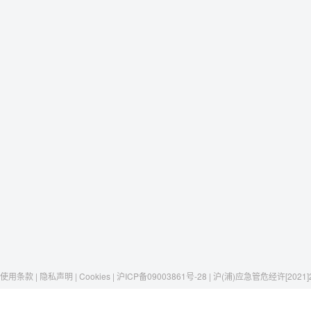
使用条款 | 隐私声明 | Cookies | 沪ICP备09003861号-28 | 沪(浦)应急管危经许[2021]
Raxwell
我们有这些
社交媒体