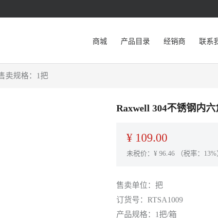
商城
产品目录
经销商
联系
09,售卖规格：1把
Raxwell 304不锈钢内
¥
109.00
未税价：¥
96.46
（税率：13%
售卖单位：
把
订货号：
RTSA1009
产品规格：
1把/箱