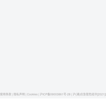
使用条款 | 隐私声明 | Cookies | 沪ICP备09003861号-28 | 沪(浦)应急管危经许[2021]
Raxwell
我们有这些
社交媒体