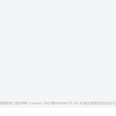
使用条款 | 隐私声明 | Cookies | 沪ICP备09003861号-28 | 沪(浦)应急管危经许[2021]
Raxwell
我们有这些
社交媒体