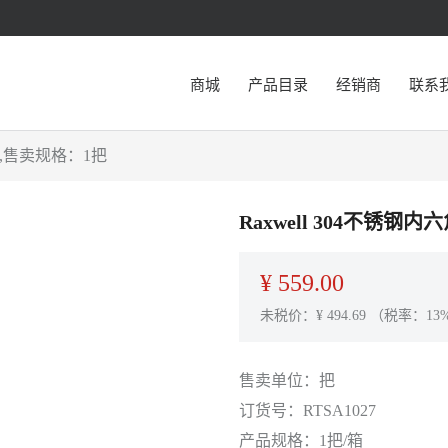
商城
产品目录
经销商
联系
027,售卖规格：1把
Raxwell 304不锈钢内
¥
559.00
未税价：¥
494.69
（税率：13
售卖单位：
把
订货号：
RTSA1027
产品规格：
1把/箱