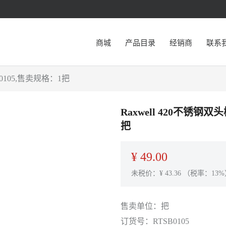
商城
产品目录
经销商
联系
B0105,售卖规格：1把
Raxwell 420不锈钢双
把
¥
49.00
未税价：¥
43.36
（税率：13%
售卖单位：
把
订货号：
RTSB0105