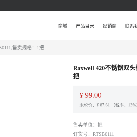
商城
产品目录
经销商
联系
SB0111,售卖规格：1把
Raxwell 420不锈钢双
把
¥
99.00
未税价：¥
87.61
（税率：13%
售卖单位：
把
订货号：
RTSB0111