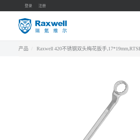
登录
注册
产品
Raxwell 420不锈钢双头梅花扳手,17*19mm,RT