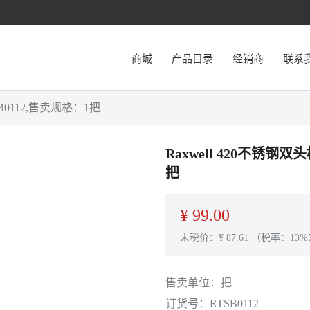
商城
产品目录
经销商
联系
SB0112,售卖规格：1把
Raxwell 420不锈钢双
把
¥
99.00
未税价：¥
87.61
（税率：13%
售卖单位：
把
订货号：
RTSB0112