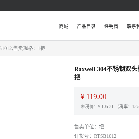
商城
产品目录
经销商
联系
SB1012,售卖规格：1把
Raxwell 304不锈钢双
把
¥
119.00
未税价：¥
105.31
（税率：13
售卖单位：
把
订货号：
RTSB1012