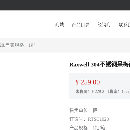
商城
产品目录
经销商
联系
1028,售卖规格：1把
Raxwell 304不锈钢呆
¥
259.00
未税价：¥
229.2
（税率：13%
售卖单位：
把
订货号：
RTSC1028
产品规格：
1把/箱