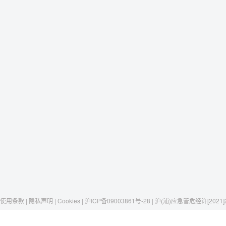
使用条款 | 隐私声明 | Cookies | 沪ICP备09003861号-28 | 沪(浦)应急管危经许[2021]
Raxwell
我们有这些
社交媒体