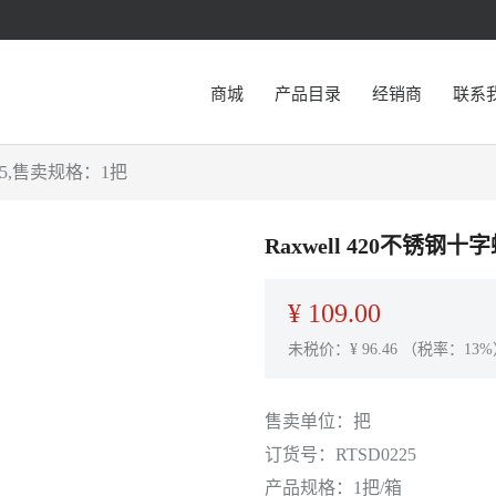
商城
产品目录
经销商
联系
225,售卖规格：1把
Raxwell 420不锈钢十
¥
109.00
未税价：¥
96.46
（税率：13%
售卖单位：
把
订货号：
RTSD0225
产品规格：
1把/箱