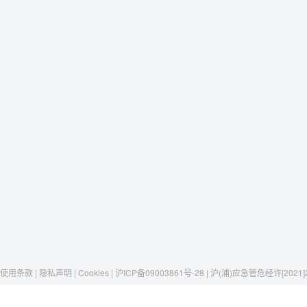
使用条款 | 隐私声明 | Cookies | 沪ICP备09003861号-28 | 沪(浦)应急管危经许[2021]
Raxwell
我们有这些
社交媒体