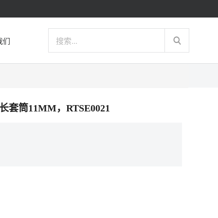
我们
6角长套筒11MM，RTSE0021
）