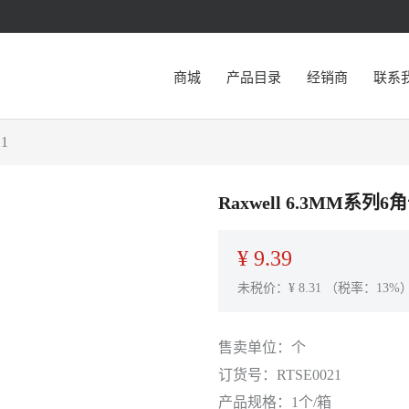
商城
产品目录
经销商
联系
1
Raxwell 6.3MM系列
¥
9.39
未税价：¥
8.31
（税率：13%
售卖单位：
个
订货号：
RTSE0021
产品规格：
1个/箱