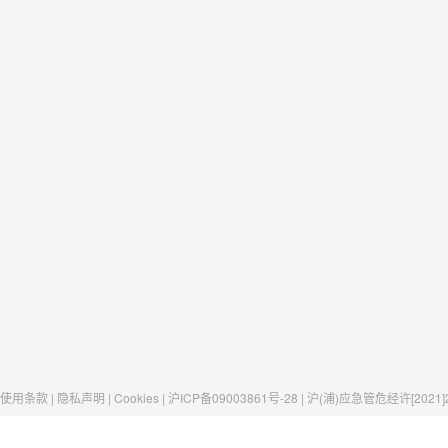
使用条款 | 隐私声明 | Cookies | 沪ICP备09003861号-28 | 沪(浦)应急管危经许[2021]
Raxwell
我们有这些
社交媒体