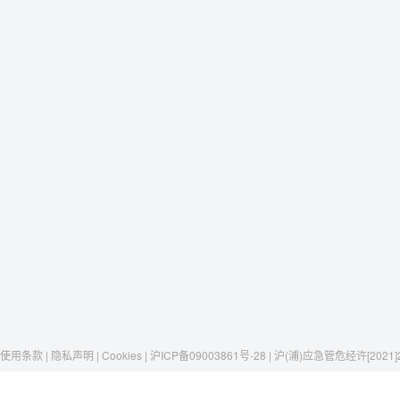
使用条款 | 隐私声明 | Cookies | 沪ICP备09003861号-28 | 沪(浦)应急管危经许[2021]
Raxwell
我们有这些
社交媒体