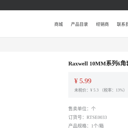
商城
产品目录
经销商
联系
Raxwell 10MM系列6
¥
5.99
未税价：¥
5.3
（税率：13%）
售卖单位：
个
订货号：
RTSE0033
产品规格：
1个/箱