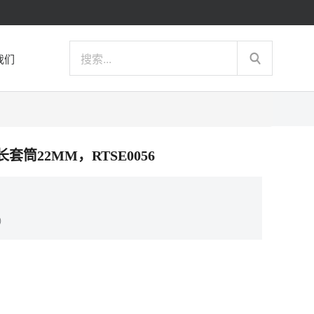
我们
角长套筒22MM，RTSE0056
）