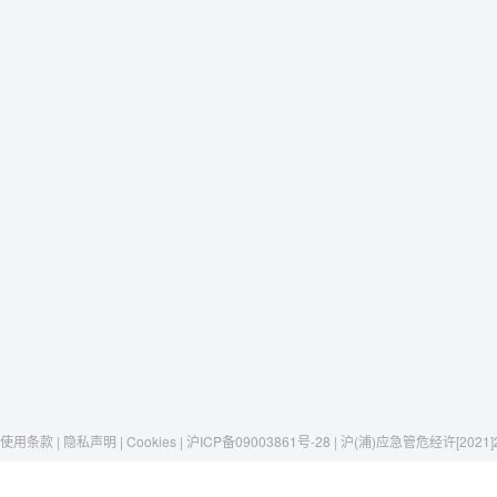
使用条款 | 隐私声明 | Cookies | 沪ICP备09003861号-28 | 沪(浦)应急管危经许[2021]
Raxwell
我们有这些
社交媒体