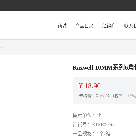
商城
产品目录
经销商
联系
6
Raxwell 10MM系列6
¥
18.90
未税价：¥
16.73
（税率：13%
售卖单位：
个
订货号：
RTSE0056
产品规格：
1个/箱