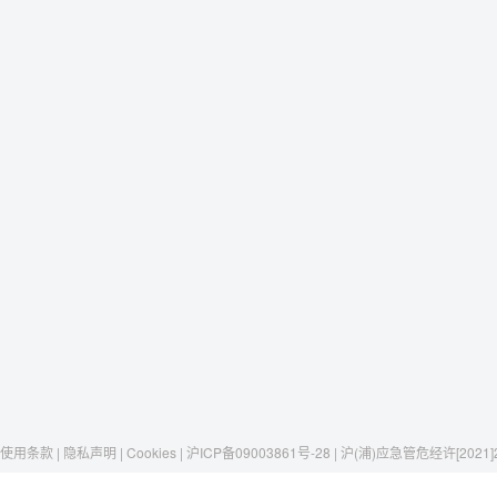
使用条款 | 隐私声明 | Cookies | 沪ICP备09003861号-28 | 沪(浦)应急管危经许[2021]
Raxwell
我们有这些
社交媒体