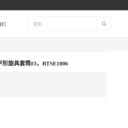
我们
十字形旋具套筒#3，RTSE1006
）