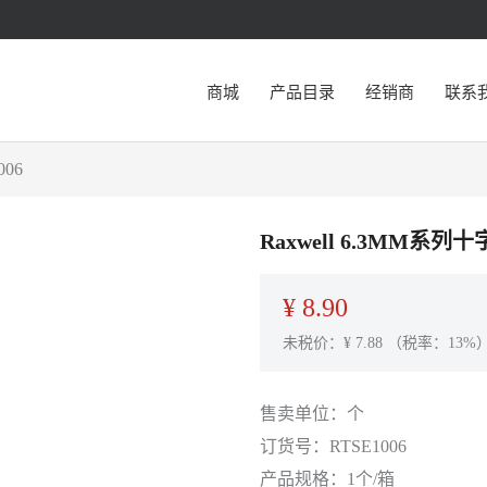
商城
产品目录
经销商
联系
06
Raxwell 6.3MM系列
¥
8.90
未税价：¥
7.88
（税率：13%
售卖单位：
个
订货号：
RTSE1006
产品规格：
1个/箱