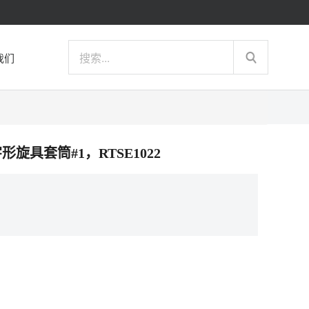
我们
字形旋具套筒#1，RTSE1022
）