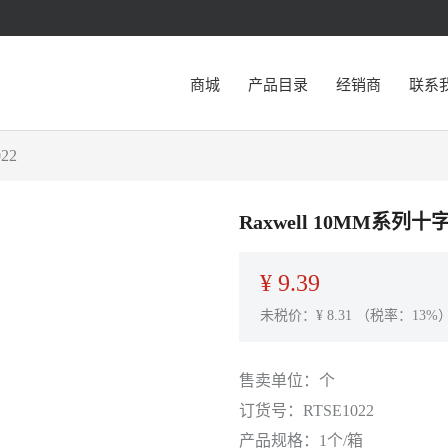
商城
产品目录
经销商
联系
22
Raxwell 10MM系列十
¥
9.39
未税价：¥
8.31
（税率：13%
售卖单位：
个
订货号：
RTSE1022
产品规格：
1个/箱