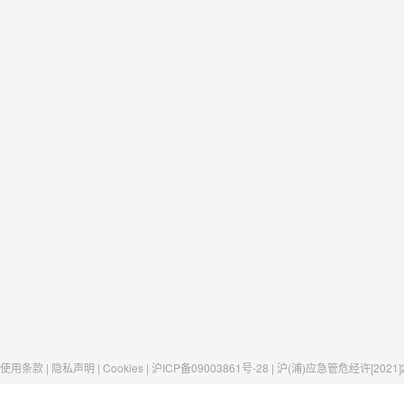
使用条款 | 隐私声明 | Cookies | 沪ICP备09003861号-28 | 沪(浦)应急管危经许[2021]
Raxwell
我们有这些
社交媒体