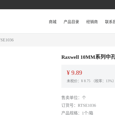
商城
产品目录
经销商
联系
E1036
Raxwell 10MM系列
¥
9.89
未税价：¥
8.75
（税率：13%
售卖单位：
个
订货号：
RTSE1036
产品规格：
1个/箱