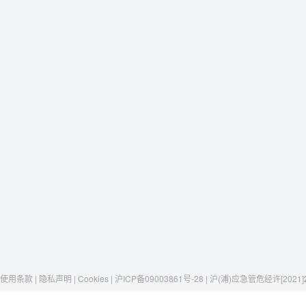
使用条款 | 隐私声明 | Cookies | 沪ICP备09003861号-28 | 沪(浦)应急管危经许[2021]
Raxwell
我们有这些
社交媒体