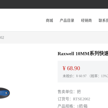
商城
产品目录
经销商
联系
02
Raxwell 10MM系列
¥
68.90
未税价：¥
60.97
（税率：13%
售卖单位：
把
订货号：
RTSE2002
产品规格：
1把/箱