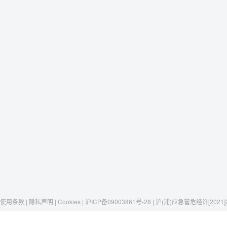
使用条款 | 隐私声明 | Cookies | 沪ICP备09003861号-28 | 沪(浦)应急管危经许[2021]
Raxwell
我们有这些
社交媒体