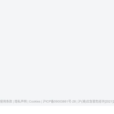
使用条款 | 隐私声明 | Cookies | 沪ICP备09003861号-28 | 沪(浦)应急管危经许[2021]
Raxwell
我们有这些
社交媒体