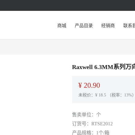
商城
产品目录
经销商
联系
Raxwell 6.3MM系列万
¥
20.90
未税价：¥
18.5
（税率：13%
售卖单位：
个
订货号：
RTSE2012
产品规格：
1个/箱