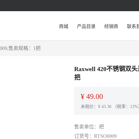
商城
产品目录
经销商
联系
O0009,售卖规格：1把
Raxwell 420不锈钢双
把
¥
49.00
未税价：¥
43.36
（税率：13%
售卖单位：
把
订货号：
RTSO0009