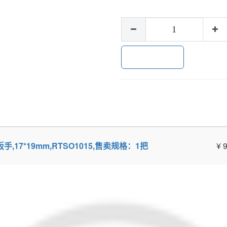
加入购物车
呆扳手,17*19mm,RTSO1015,售卖规格：1把
¥
9