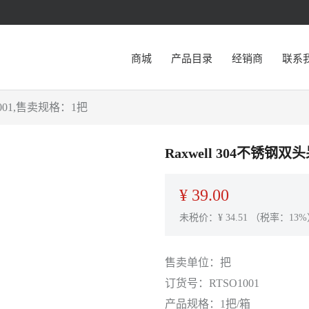
商城
产品目录
经销商
联系
O1001,售卖规格：1把
Raxwell 304不锈钢双
¥
39.00
未税价：¥
34.51
（税率：13%
售卖单位：
把
订货号：
RTSO1001
产品规格：
1把/箱