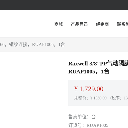
商城
产品目录
经销商
联系
32966，螺纹连接，RUAP1005，1台
Raxwell 3/8"PP气
RUAP1005，1台
¥
1,729.00
未税价：¥
1530.09
（税率：13
售卖单位：
台
订货号：
RUAP1005