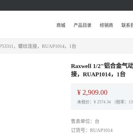
商城
产品目录
经销商
联系
GP53311，螺纹连接，RUAP1014，1台
Raxwell 1/2"铝合金
接，RUAP1014，1台
¥
2,909.00
未税价：¥
2574.34
（税率：13
售卖单位：
台
订货号：
RUAP1014