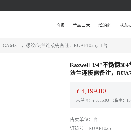
商城
产品目录
经销商
联系
RVTGA64311，螺纹/法兰连接需备注，RUAP1025，1台
Raxwell 3/4"不锈钢
法兰连接需备注，RUAP1
¥
4,199.00
未税价：¥
3715.93
（税率：13
售卖单位：
台
订货号：
RUAP1025