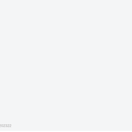
202322