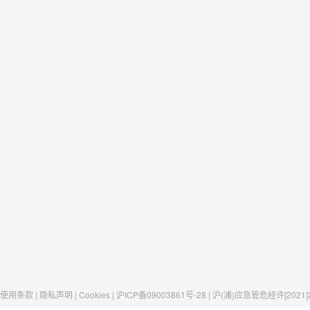
使用条款 | 隐私声明 | Cookies | 沪ICP备09003861号-28 | 沪(浦)应急管危经许[2021]