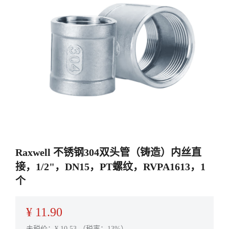
Raxwell 不锈钢304双头管（铸造）内丝直
接，1/2"，DN15，PT螺纹，RVPA1613，1
个
¥
11.90
未税价：¥
10.53
（税率：13%）