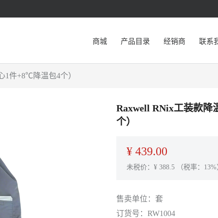
商城
产品目录
经销商
联系
背心1件+8℃降温包4个）
Raxwell RNix工
个）
¥
439.00
未税价：¥
388.5
（税率：13%
售卖单位：
套
订货号：
RW1004