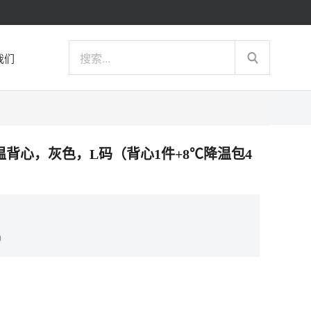
我们
装款降温背心，灰色，L码（背心1件+8℃降温包4
）