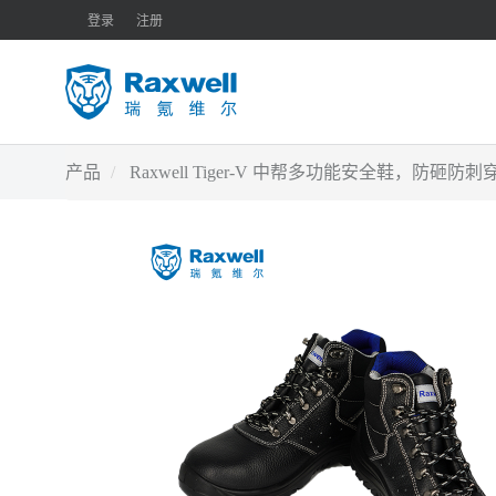
登录
注册
产品
Raxwell Tiger-V 中帮多功能安全鞋，防砸防