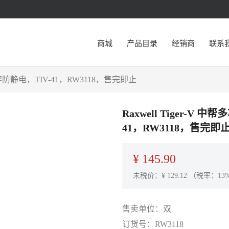
商城
产品目录
经销商
联系
刺穿防静电，TIV-41，RW3118，售完即止
Raxwell Tiger-
41，RW3118，售完即
¥
145.90
未税价：¥
129.12
（税率：13
售卖单位：
双
订货号：
RW3118