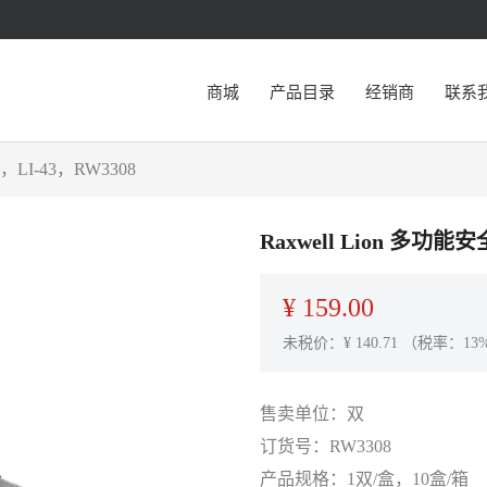
商城
产品目录
经销商
联系
LI-43，RW3308
Raxwell Lion 多
¥
159.00
未税价：¥
140.71
（税率：13
售卖单位：
双
订货号：
RW3308
产品规格：
1双/盒，10盒/箱