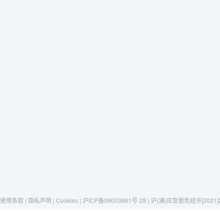
使用条款 | 隐私声明 | Cookies | 沪ICP备09003861号-28 | 沪(浦)应急管危经许[2021]
Raxwell
我们有这些
社交媒体