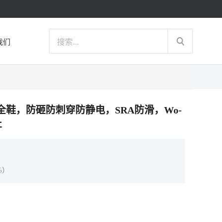
我们
多功能安全鞋，防砸防刺穿防静电，SRA防滑，Wo-
止
%）