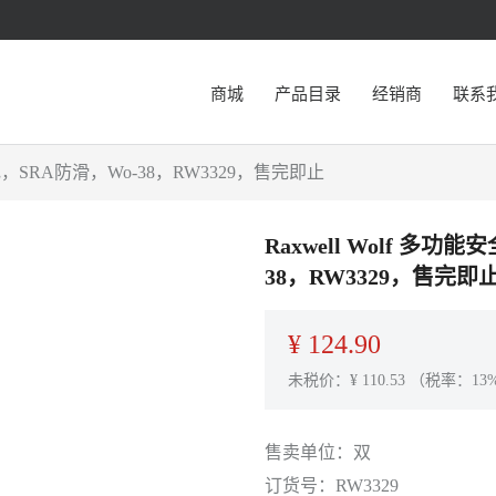
商城
产品目录
经销商
联系
电，SRA防滑，Wo-38，RW3329，售完即止
Raxwell Wolf 
38，RW3329，售完即
¥
124.90
未税价：¥
110.53
（税率：13
售卖单位：
双
订货号：
RW3329