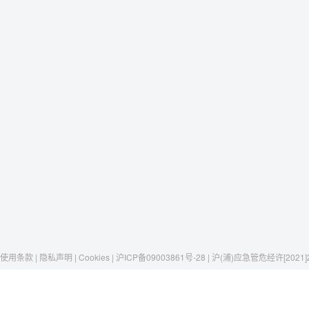
使用条款 | 隐私声明 | Cookies | 沪ICP备09003861号-28 | 沪(浦)应急管危经许[2021]
Raxwell
我们有这些
社交媒体