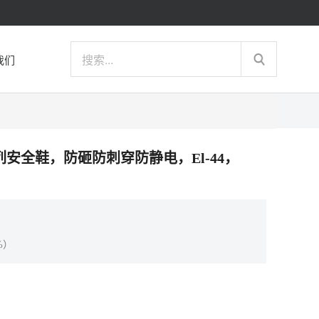
我们
c 松紧系列安全鞋，防砸防刺穿防静电，El-44，
%）