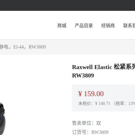
商城
产品目录
经销商
联系
静电，El-44，RW3809
Raxwell Elasti
RW3809
¥
159.00
未税价：¥
140.71
（税率：13
售卖单位：
双
订货号：
RW3809