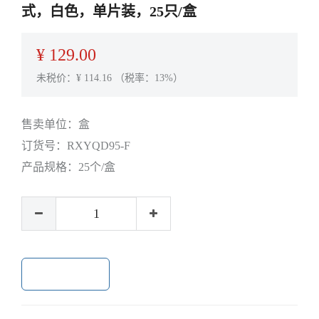
式，白色，单片装，25只/盒
¥
129.00
未税价：¥
114.16
（税率：13%）
售卖单位：
盒
订货号：
RXYQD95-F
产品规格：
25个/盒
加入购物车