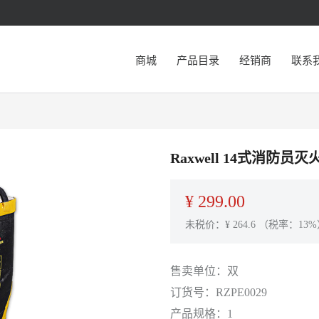
商城
产品目录
经销商
联系
Raxwell 14式消防员灭
¥
299.00
未税价：¥
264.6
（税率：13%
售卖单位：
双
订货号：
RZPE0029
产品规格：
1