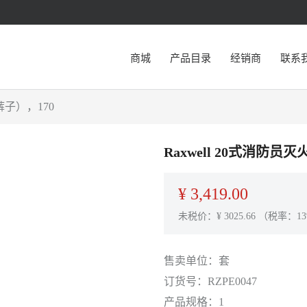
商城
产品目录
经销商
联系
裤子），170
Raxwell 20式消防
¥
3,419.00
未税价：¥
3025.66
（税率：13
售卖单位：
套
订货号：
RZPE0047
产品规格：
1